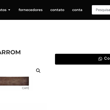
utos
fornecedores
contato
conta
MARROM
Co