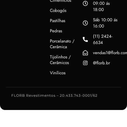
Cimentícios
09:00 ás
18:00
Cobogós
Sáb 10:00 ás
Pastilhas
16:00
Pedras
(11) 2424-
Porcelanato /
6634
Cerâmica
vendas1@florb.co
Tijolinhos /
Cerâmicos
@florb.br
Vinílicos
FLORB Revestimentos – 20.433.743-0001/62