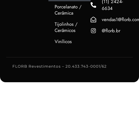
(11) 2424-
Porcelanato /
6634
Cerâmica
vendas1@florb.co
Tijolinhos /
Cerâmicos
@florb.br
Vinílicos
FLORB Revestimentos – 20.433.743-0001/62