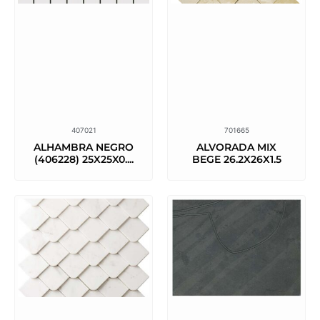
407021
701665
ALHAMBRA NEGRO
ALVORADA MIX
(406228) 25X25X0....
BEGE 26.2X26X1.5