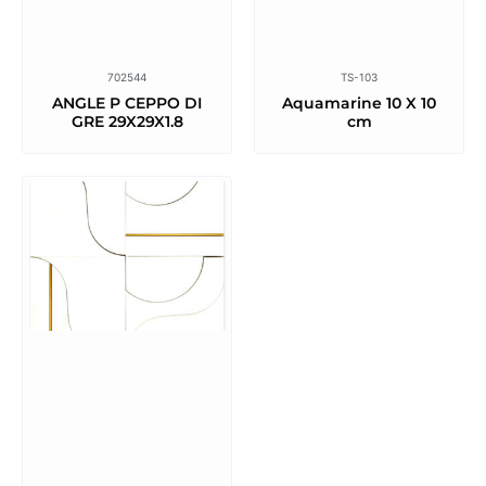
702544
TS-103
ANGLE P CEPPO DI
Aquamarine 10 X 10
GRE 29X29X1.8
cm