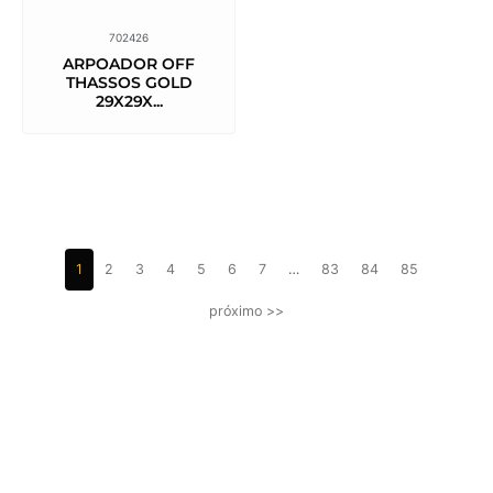
702426
ARPOADOR OFF
THASSOS GOLD
29X29X...
1
2
3
4
5
6
7
…
83
84
85
próximo >>