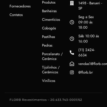
Produtos
1498 - Barueri -
Fornecedores
SP
Banheiras
Contatos
Seg a Sex
Cimentícios
09:00 ás
18:00
Cobogós
Sáb 10:00 ás
Pastilhas
16:00
Pedras
(11) 2424-
Porcelanato /
6634
Cerâmica
vendas1@florb.co
Tijolinhos /
Cerâmicos
@florb.br
Vinílicos
FLORB Revestimentos – 20.433.743-0001/62