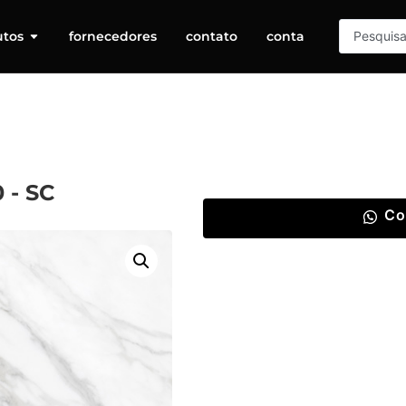
utos
fornecedores
contato
conta
 - SC
Co