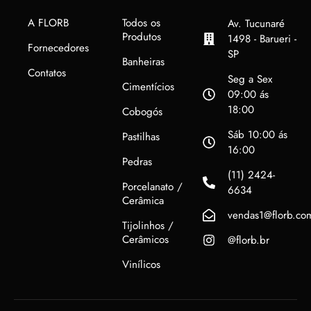
A FLORB
Todos os
Av. Tucunaré
Produtos
1498 - Barueri -
Fornecedores
SP
Banheiras
Contatos
Seg a Sex
Cimentícios
09:00 ás
18:00
Cobogós
Sáb 10:00 ás
Pastilhas
16:00
Pedras
(11) 2424-
Porcelanato /
6634
Cerâmica
vendas1@florb.co
Tijolinhos /
Cerâmicos
@florb.br
Vinílicos