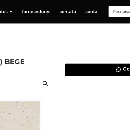
utos
fornecedores
contato
conta
) BEGE
Co