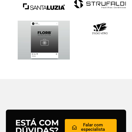
ESTÁ COM
Falar com
DÚVIDAS?
especialista