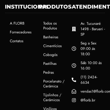
INSTITUCIONAL
PRODUTOS
ATENDIMEN
A FLORB
Todos os
Av. Tucunaré
Produtos
1498 - Barueri -
Fornecedores
SP
Banheiras
Contatos
Seg a Sex
Cimentícios
09:00 ás
18:00
Cobogós
Sáb 10:00 ás
Pastilhas
16:00
Pedras
(11) 2424-
Porcelanato /
6634
Cerâmica
vendas1@florb.co
Tijolinhos /
Cerâmicos
@florb.br
Vinílicos