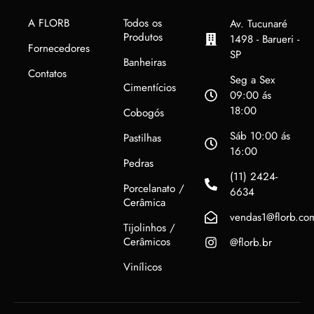
A FLORB
Todos os
Av. Tucunaré
Produtos
1498 - Barueri -
Fornecedores
SP
Banheiras
Contatos
Seg a Sex
Cimentícios
09:00 ás
18:00
Cobogós
Sáb 10:00 ás
Pastilhas
16:00
Pedras
(11) 2424-
Porcelanato /
6634
Cerâmica
vendas1@florb.co
Tijolinhos /
Cerâmicos
@florb.br
Vinílicos