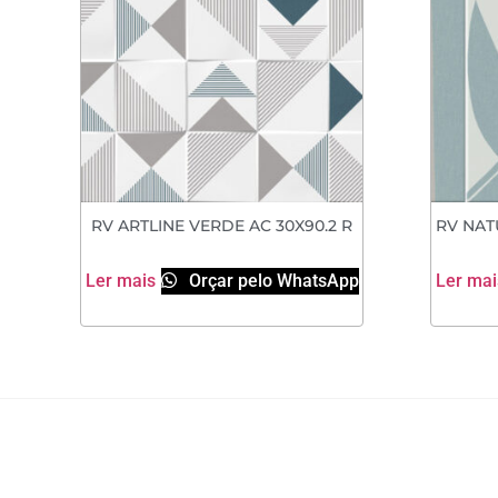
RV ARTLINE VERDE AC 30X90.2 R
RV NAT
Ler mais
Orçar pelo WhatsApp
Ler mai