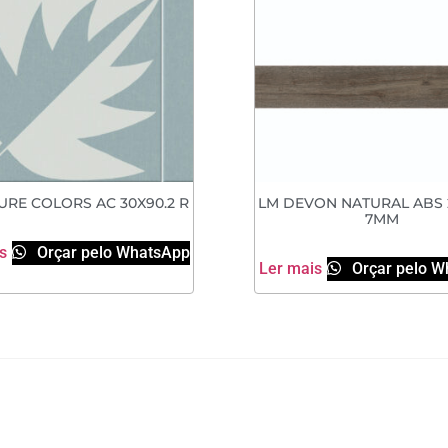
URE COLORS AC 30X90.2 R
LM DEVON NATURAL ABS 
7MM
s
Orçar pelo WhatsApp
Ler mais
Orçar pelo W