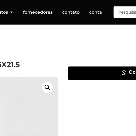
utos
fornecedores
contato
conta
X21.5
Co