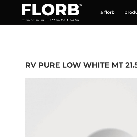
a florb
prod
RV PURE LOW WHITE MT 21.5