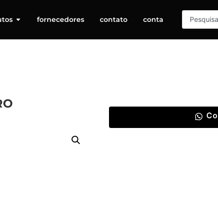
utos
fornecedores
contato
conta
RO
Co