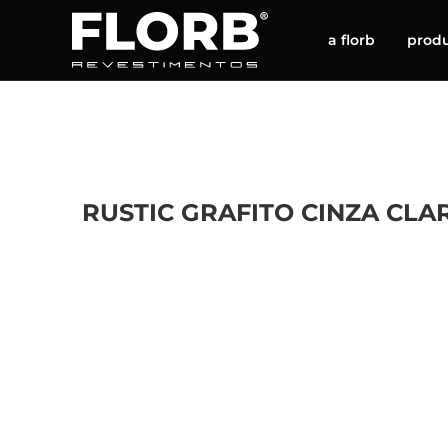
a florb
prod
RUSTIC GRAFITO CINZA CLA