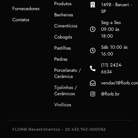
Produtos
1498 - Barueri -
Fornecedores
SP
Banheiras
Contatos
Seg a Sex
Cimentícios
09:00 ás
18:00
Cobogós
Sáb 10:00 ás
Pastilhas
16:00
Pedras
(11) 2424-
Porcelanato /
6634
Cerâmica
vendas1@florb.co
Tijolinhos /
Cerâmicos
@florb.br
Vinílicos
FLORB Revestimentos – 20.433.743-0001/62