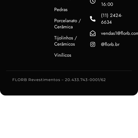
16:00
Pedras
(11) 2424-
Porcelanato /
6634
Cerâmica
vendas1@florb.co
Tijolinhos /
Cerâmicos
@florb.br
Vinílicos
FLORB Revestimentos – 20.433.743-0001/62