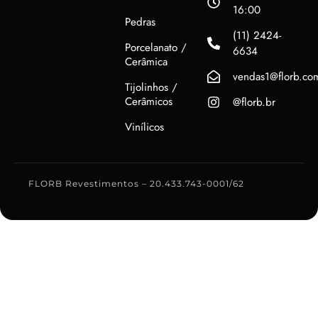
16:00
Pedras
(11) 2424-
Porcelanato /
6634
Cerâmica
vendas1@florb.co
Tijolinhos /
Cerâmicos
@florb.br
Vinílicos
FLORB Revestimentos – 20.433.743-0001/62