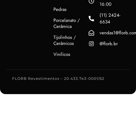
16:00
Pedras
(11) 2424-
Porcelanato /
6634
Cerâmica
vendas1@florb.co
Tijolinhos /
Cerâmicos
@florb.br
Vinílicos
FLORB Revestimentos – 20.433.743-0001/62