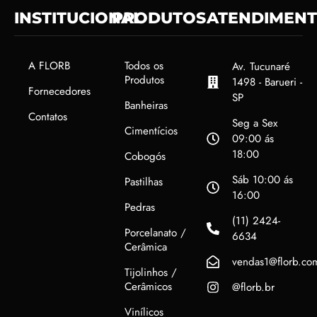
INSTITUCIONAL
PRODUTOS
ATENDIMEN
A FLORB
Todos os
Av. Tucunaré
Produtos
1498 - Barueri -
Fornecedores
SP
Banheiras
Contatos
Seg a Sex
Cimentícios
09:00 ás
18:00
Cobogós
Sáb 10:00 ás
Pastilhas
16:00
Pedras
(11) 2424-
Porcelanato /
6634
Cerâmica
vendas1@florb.co
Tijolinhos /
Cerâmicos
@florb.br
Vinílicos