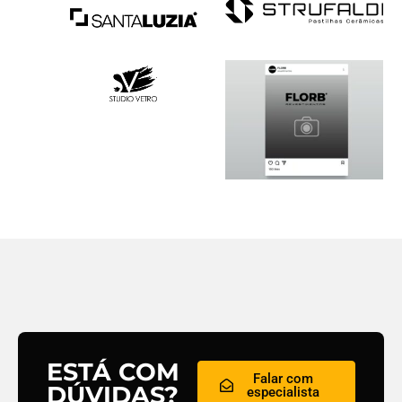
ESTÁ COM
Falar com
DÚVIDAS?
especialista