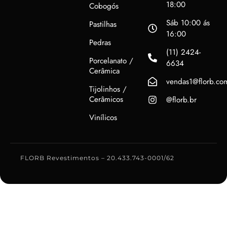
18:00
Cobogós
Sáb 10:00 ás
Pastilhas
16:00
Pedras
(11) 2424-
Porcelanato /
6634
Cerâmica
vendas1@florb.co
Tijolinhos /
Cerâmicos
@florb.br
Vinílicos
FLORB Revestimentos – 20.433.743-0001/62