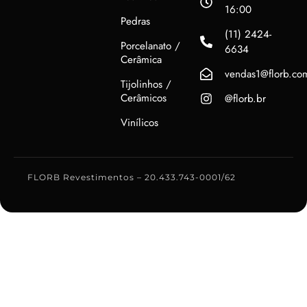
16:00
Pedras
(11) 2424-
Porcelanato /
6634
Cerâmica
vendas1@florb.co
Tijolinhos /
Cerâmicos
@florb.br
Vinílicos
FLORB Revestimentos – 20.433.743-0001/62