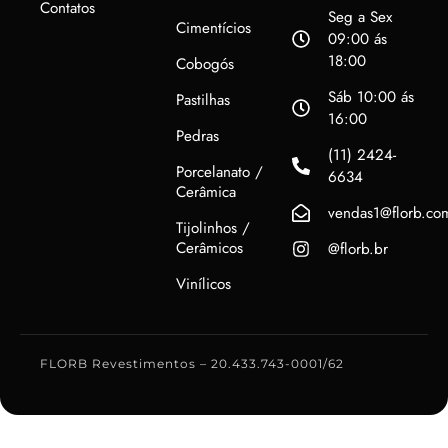
Contatos
Seg a Sex
Cimentícios
09:00 ás
18:00
Cobogós
Sáb 10:00 ás
Pastilhas
16:00
Pedras
(11) 2424-
Porcelanato /
6634
Cerâmica
vendas1@florb.co
Tijolinhos /
Cerâmicos
@florb.br
Vinílicos
FLORB Revestimentos – 20.433.743-0001/62