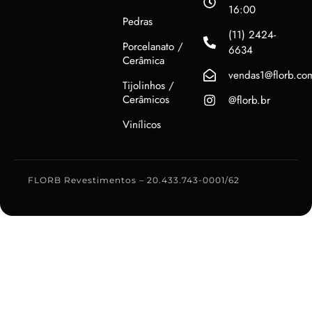
16:00
Pedras
(11) 2424-
Porcelanato /
6634
Cerâmica
vendas1@florb.co
Tijolinhos /
Cerâmicos
@florb.br
Vinílicos
FLORB Revestimentos – 20.433.743-0001/62