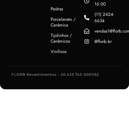
16:00
Pedras
(11) 2424-
Porcelanato /
6634
Cerâmica
vendas1@florb.co
Tijolinhos /
Cerâmicos
@florb.br
Vinílicos
FLORB Revestimentos – 20.433.743-0001/62