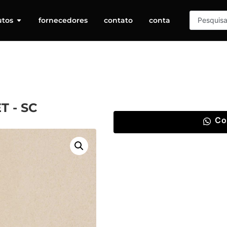
utos
fornecedores
contato
conta
T - SC
Co