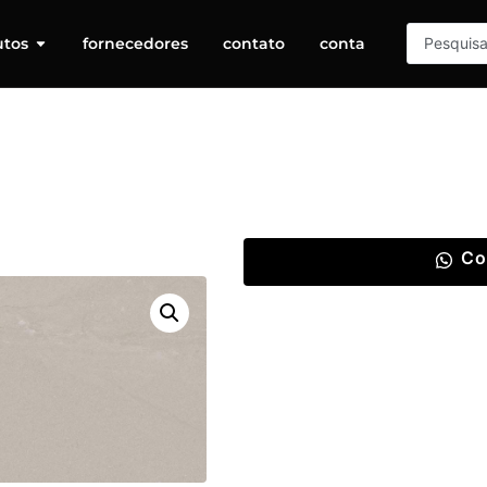
utos
fornecedores
contato
conta
Co