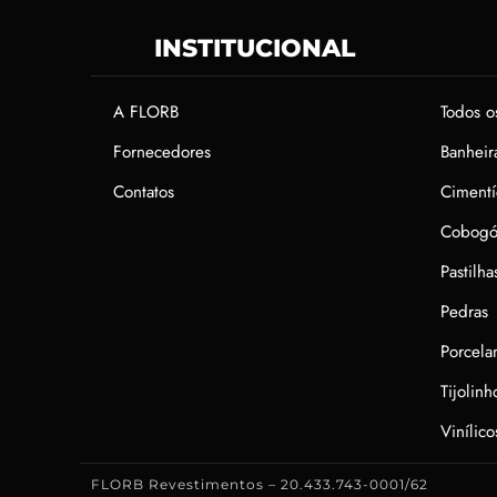
INSTITUCIONAL
A FLORB
Todos o
Fornecedores
Banheir
Contatos
Cimentí
Cobogó
Pastilha
Pedras
Porcela
Tijolin
Vinílico
FLORB Revestimentos – 20.433.743-0001/62