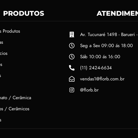
PRODUTOS
ATENDIME
s Produtos
Av. Tucunaré 1498 - Barueri -
as
Seg a Sex 09:00 ás 18:00
cios
Sáb 10:00 ás 16:00
s
(11) 2424-6634
s
vendas1@florb.com.br
@florb.br
nato / Cerâmica
hos / Cerâmicos
s