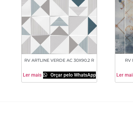
RV ARTLINE VERDE AC 30X90.2 R
RV 
Ler mais
Orçar pelo WhatsApp
Ler mai