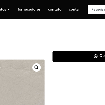
utos
fornecedores
contato
conta
Co