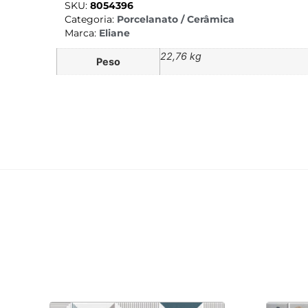
SKU:
8054396
Categoria:
Porcelanato / Cerâmica
Marca:
Eliane
22,76 kg
Peso