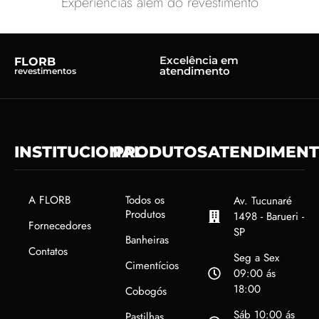
Experiências além do revestimento
Excelência em
FLORB
atendimento
revestimentos
INSTITUCIONAL
PRODUTOS
ATENDIMEN
A FLORB
Todos os
Av. Tucunaré
Produtos
1498 - Barueri -
Fornecedores
SP
Banheiras
Contatos
Seg a Sex
Cimentícios
09:00 ás
18:00
Cobogós
Sáb 10:00 ás
Pastilhas