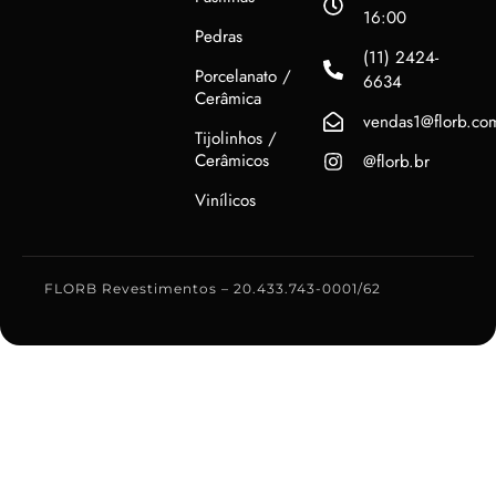
16:00
Pedras
(11) 2424-
Porcelanato /
6634
Cerâmica
vendas1@florb.co
Tijolinhos /
Cerâmicos
@florb.br
Vinílicos
FLORB Revestimentos – 20.433.743-0001/62