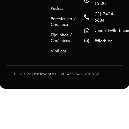
16:00
Pedras
(11) 2424-
Porcelanato /
6634
Cerâmica
vendas1@florb.co
Tijolinhos /
Cerâmicos
@florb.br
Vinílicos
FLORB Revestimentos – 20.433.743-0001/62