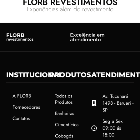
FLORB REVESTIMENTOS
Experiências além do revestimento
Excelência em
FLORB
atendimento
revestimentos
INSTITUCIONAL
PRODUTOS
ATENDIMEN
A FLORB
Todos os
Av. Tucunaré
Produtos
1498 - Barueri -
Fornecedores
SP
Banheiras
Contatos
Seg a Sex
Cimentícios
09:00 ás
18:00
Cobogós