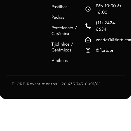
Sáb 10:00 ás
Pastilhas
16:00
Pedras
(11) 2424-
Porcelanato /
6634
Cerâmica
vendas1@florb.co
Tijolinhos /
Cerâmicos
@florb.br
Vinílicos
FLORB Revestimentos – 20.433.743-0001/62