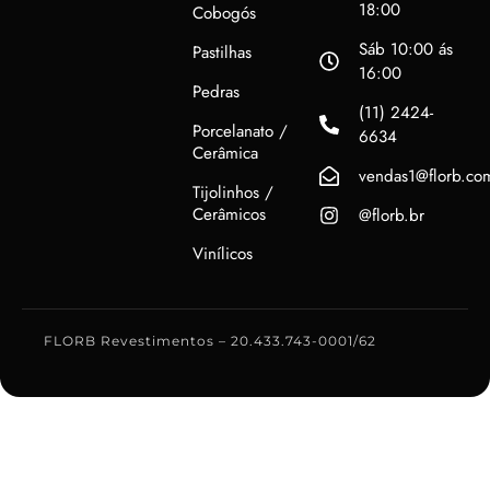
18:00
Cobogós
Sáb 10:00 ás
Pastilhas
16:00
Pedras
(11) 2424-
Porcelanato /
6634
Cerâmica
vendas1@florb.co
Tijolinhos /
Cerâmicos
@florb.br
Vinílicos
FLORB Revestimentos – 20.433.743-0001/62