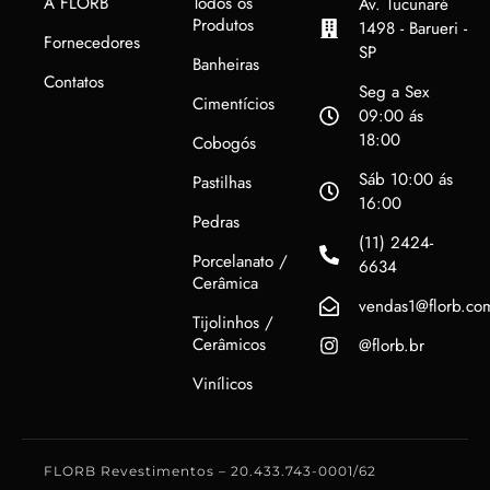
A FLORB
Todos os
Av. Tucunaré
Produtos
1498 - Barueri -
Fornecedores
SP
Banheiras
Contatos
Seg a Sex
Cimentícios
09:00 ás
18:00
Cobogós
Sáb 10:00 ás
Pastilhas
16:00
Pedras
(11) 2424-
Porcelanato /
6634
Cerâmica
vendas1@florb.co
Tijolinhos /
Cerâmicos
@florb.br
Vinílicos
FLORB Revestimentos – 20.433.743-0001/62