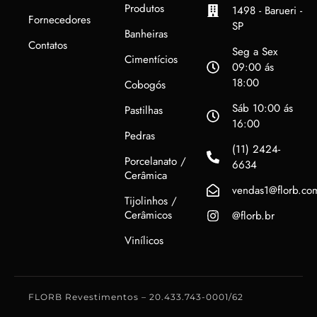
Produtos
1498 - Barueri -
Fornecedores
SP
Banheiras
Contatos
Seg a Sex
Cimentícios
09:00 ás
18:00
Cobogós
Sáb 10:00 ás
Pastilhas
16:00
Pedras
(11) 2424-
Porcelanato /
6634
Cerâmica
vendas1@florb.co
Tijolinhos /
Cerâmicos
@florb.br
Vinílicos
FLORB Revestimentos – 20.433.743-0001/62