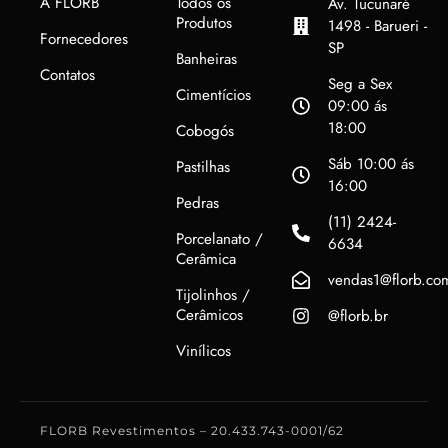
A FLORB
Todos os
Av. Tucunaré
Produtos
1498 - Barueri -
Fornecedores
SP
Banheiras
Contatos
Seg a Sex
Cimentícios
09:00 ás
18:00
Cobogós
Sáb 10:00 ás
Pastilhas
16:00
Pedras
(11) 2424-
Porcelanato /
6634
Cerâmica
vendas1@florb.co
Tijolinhos /
Cerâmicos
@florb.br
Vinílicos
FLORB Revestimentos – 20.433.743-0001/62