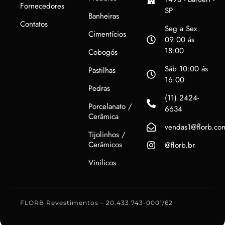
Fornecedores
SP
Banheiras
Contatos
Seg a Sex
Cimentícios
09:00 ás
18:00
Cobogós
Sáb 10:00 ás
Pastilhas
16:00
Pedras
(11) 2424-
Porcelanato /
6634
Cerâmica
vendas1@florb.co
Tijolinhos /
Cerâmicos
@florb.br
Vinílicos
FLORB Revestimentos – 20.433.743-0001/62