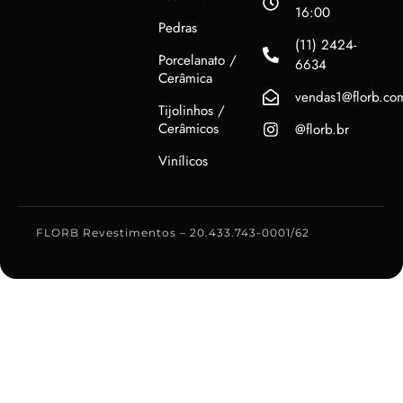
16:00
Pedras
(11) 2424-
Porcelanato /
6634
Cerâmica
vendas1@florb.co
Tijolinhos /
Cerâmicos
@florb.br
Vinílicos
FLORB Revestimentos – 20.433.743-0001/62