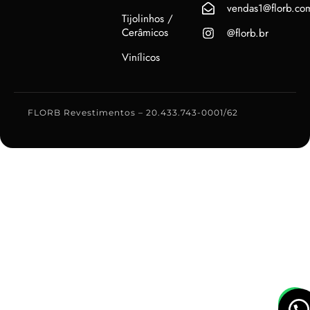
vendas1@florb.co
Tijolinhos /
Cerâmicos
@florb.br
Vinílicos
FLORB Revestimentos – 20.433.743-0001/62