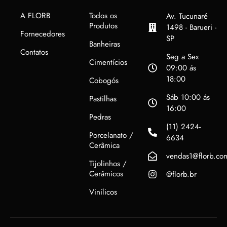
A FLORB
Todos os
Av. Tucunaré
Produtos
1498 - Barueri -
Fornecedores
SP
Banheiras
Contatos
Seg a Sex
Cimentícios
09:00 ás
18:00
Cobogós
Sáb 10:00 ás
Pastilhas
16:00
Pedras
(11) 2424-
Porcelanato /
6634
Cerâmica
vendas1@florb.co
Tijolinhos /
Cerâmicos
@florb.br
Vinílicos