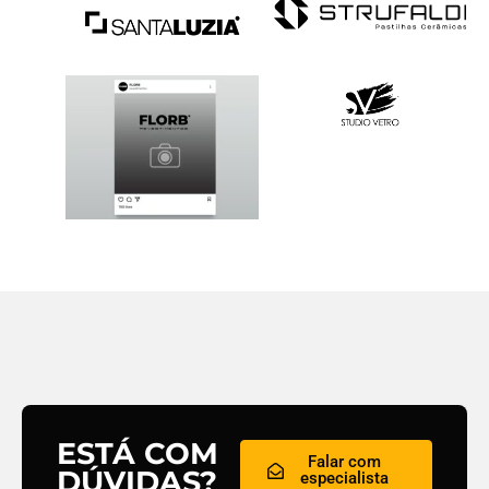
ESTÁ COM
Falar com
DÚVIDAS?
especialista