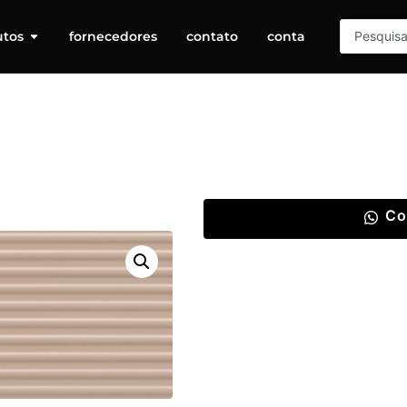
utos
fornecedores
contato
conta
Co