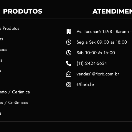
PRODUTOS
ATENDIME
s Produtos
Av. Tucunaré 1498 - Barueri -
as
Seg a Sex 09:00 ás 18:00
cios
Sáb 10:00 ás 16:00
s
(11) 2424-6634
s
vendas1@florb.com.br
@florb.br
nato / Cerâmica
hos / Cerâmicos
s