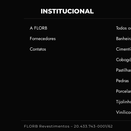
INSTITUCIONAL
A FLORB
Todos o
Fornecedores
Banheir
Contatos
Cimentí
Cobogó
Pastilha
Pedras
Porcela
Tijolin
Vinílico
FLORB Revestimentos – 20.433.743-0001/62