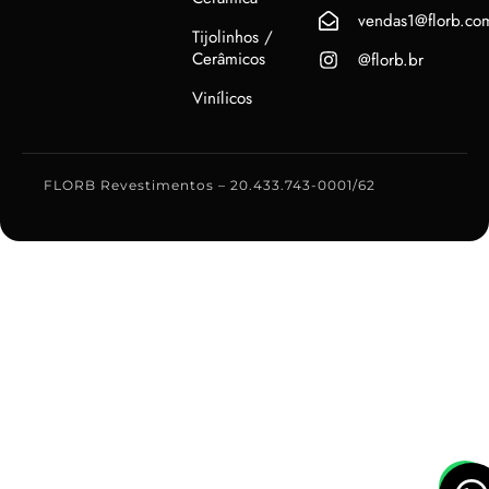
vendas1@florb.co
Tijolinhos /
Cerâmicos
@florb.br
Vinílicos
FLORB Revestimentos – 20.433.743-0001/62