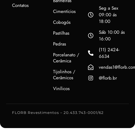
Banheiras
Contatos
Seg a Sex
Cimentícios
09:00 ás
18:00
Cobogós
Sáb 10:00 ás
Pastilhas
16:00
Pedras
(11) 2424-
Porcelanato /
6634
Cerâmica
vendas1@florb.co
Tijolinhos /
Cerâmicos
@florb.br
Vinílicos
FLORB Revestimentos – 20.433.743-0001/62