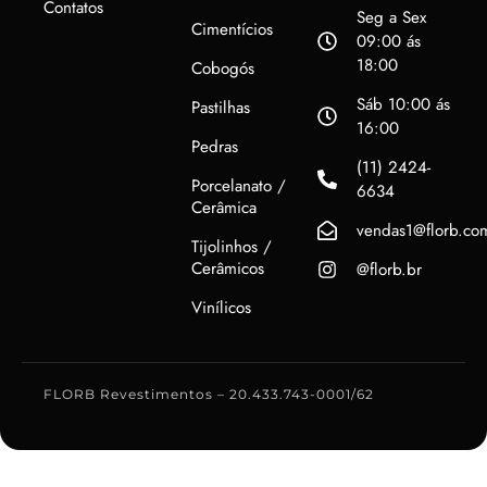
Contatos
Seg a Sex
Cimentícios
09:00 ás
18:00
Cobogós
Sáb 10:00 ás
Pastilhas
16:00
Pedras
(11) 2424-
Porcelanato /
6634
Cerâmica
vendas1@florb.co
Tijolinhos /
Cerâmicos
@florb.br
Vinílicos
FLORB Revestimentos – 20.433.743-0001/62