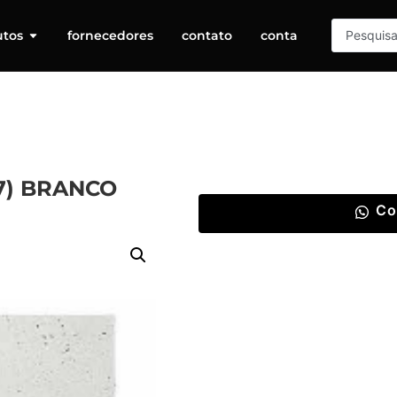
utos
fornecedores
contato
conta
97) BRANCO
Co