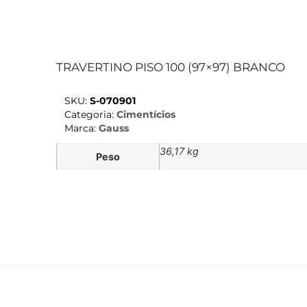
TRAVERTINO PISO 100 (97×97) BRANCO
SKU:
S-070901
Categoria:
Cimentícios
Marca:
Gauss
36,17 kg
Peso