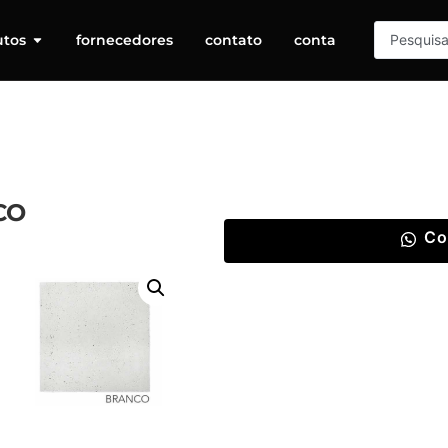
utos
fornecedores
contato
conta
CO
Co