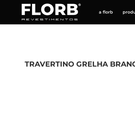
a florb
prod
TRAVERTINO GRELHA BRAN