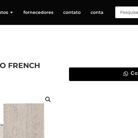
utos
fornecedores
contato
conta
NO FRENCH
Co