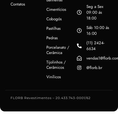
Banheiras
Contatos
Seg a Sex
Cimentícios
09:00 ás
18:00
Cobogós
Sáb 10:00 ás
Pastilhas
16:00
Pedras
(11) 2424-
Porcelanato /
6634
Cerâmica
vendas1@florb.co
Tijolinhos /
Cerâmicos
@florb.br
Vinílicos
FLORB Revestimentos – 20.433.743-0001/62