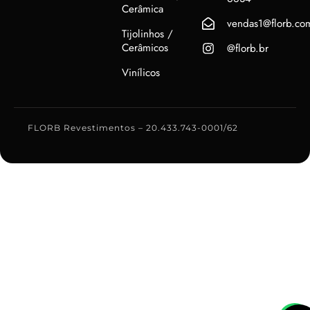
Cerâmica
vendas1@florb.co
Tijolinhos /
Cerâmicos
@florb.br
Vinílicos
FLORB Revestimentos – 20.433.743-0001/62