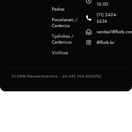
16:00
Pedras
(11) 2424-
Porcelanato /
6634
Cerâmica
vendas1@florb.co
Tijolinhos /
Cerâmicos
@florb.br
Vinílicos
FLORB Revestimentos – 20.433.743-0001/62