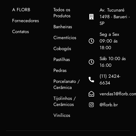
A FLORB
Todos os
Av. Tucunaré
Produtos
1498 - Barueri -
Fornecedores
SP
Banheiras
Contatos
Seg a Sex
Cimentícios
09:00 ás
18:00
Cobogós
Sáb 10:00 ás
Pastilhas
16:00
Pedras
(11) 2424-
Porcelanato /
6634
Cerâmica
vendas1@florb.co
Tijolinhos /
Cerâmicos
@florb.br
Vinílicos