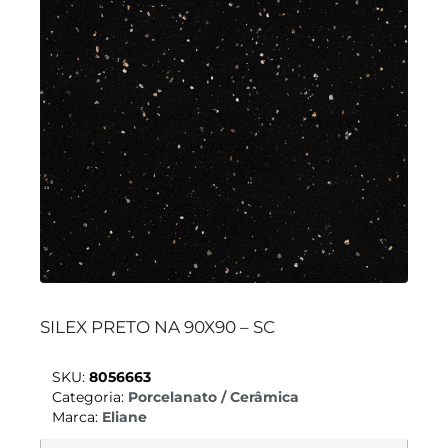
SILEX PRETO NA 90X90 – SC
SKU:
8056663
Categoria:
Porcelanato / Cerâmica
Marca:
Eliane