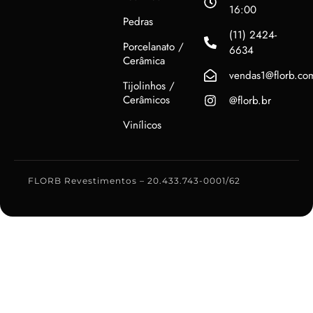
16:00
Pedras
(11) 2424-
Porcelanato /
6634
Cerâmica
vendas1@florb.co
Tijolinhos /
Cerâmicos
@florb.br
Vinílicos
FLORB Revestimentos – 20.433.743-0001/62