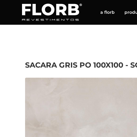
a florb
prod
SACARA GRIS PO 100X100 - S