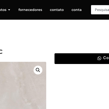
utos
fornecedores
contato
conta
C
Co