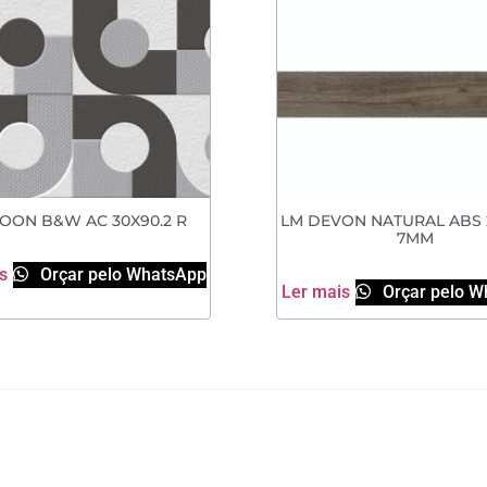
OON B&W AC 30X90.2 R
LM DEVON NATURAL ABS 
7MM
s
Orçar pelo WhatsApp
Ler mais
Orçar pelo W