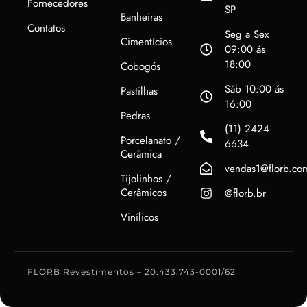
Fornecedores
SP
Banheiras
Contatos
Seg a Sex
Cimentícios
09:00 ás
18:00
Cobogós
Sáb 10:00 ás
Pastilhas
16:00
Pedras
(11) 2424-
Porcelanato /
6634
Cerâmica
vendas1@florb.co
Tijolinhos /
Cerâmicos
@florb.br
Vinílicos
FLORB Revestimentos – 20.433.743-0001/62